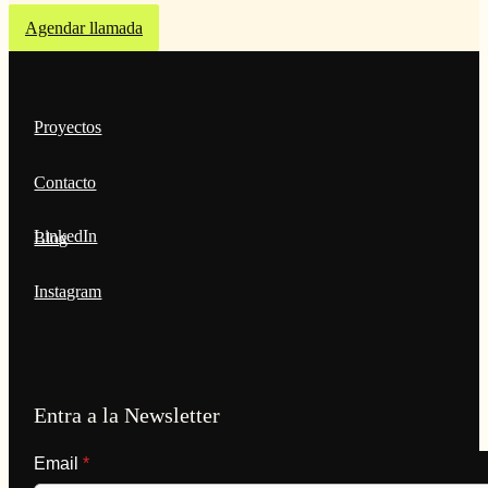
Agendar llamada
Proyectos
Contacto
LinkedIn
Blog
Instagram
Entra a la Newsletter
Email
*